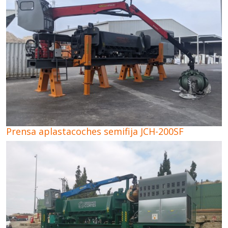
Prensa aplastacoches semifija JCH-200SF