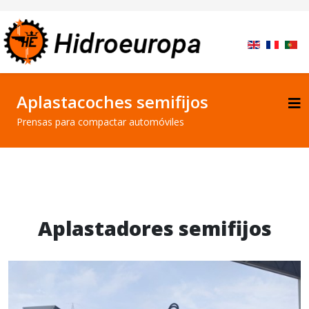
Aplastacoches semifijos
Prensas para compactar automóviles
Aplastadores semifijos