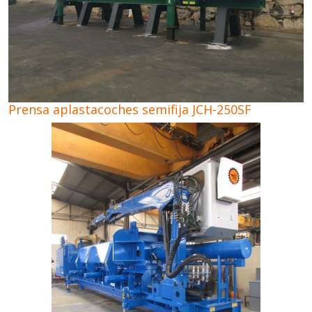
Prensa aplastacoches semifija JCH-250SF