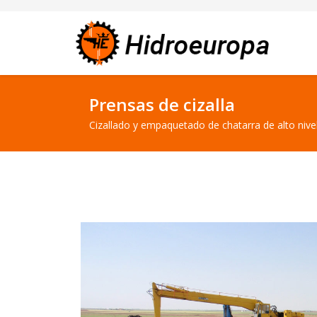
Prensas de cizalla
Cizallado y empaquetado de chatarra de alto nive