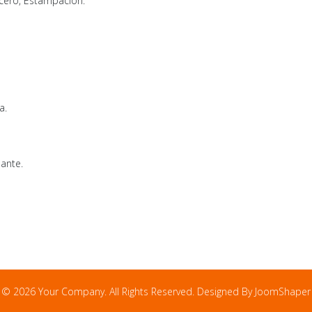
Acero, Estampación.
a.
ante.
© 2026 Your Company. All Rights Reserved. Designed By JoomShaper